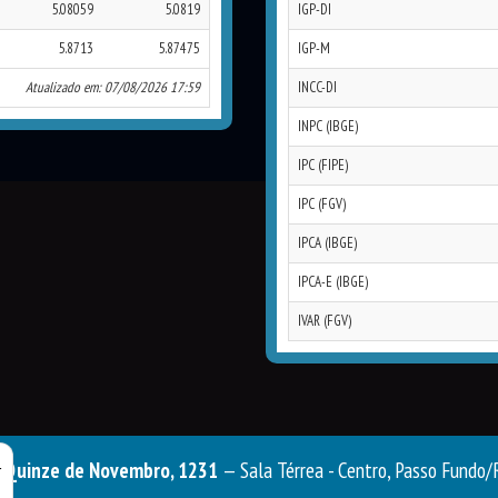
5.08059
5.0819
IGP-DI
5.8713
5.87475
IGP-M
Atualizado em: 07/08/2026 17:59
INCC-DI
INPC (IBGE)
IPC (FIPE)
IPC (FGV)
IPCA (IBGE)
IPCA-E (IBGE)
IVAR (FGV)
 Quinze de Novembro, 1231
— Sala Térrea - Centro, Passo Fundo
r