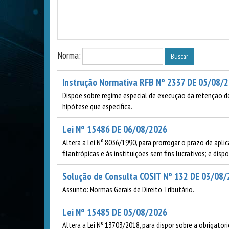
Norma:
Instrução Normativa RFB Nº 2337 DE 05/08/
Dispõe sobre regime especial de execução da retenção de
hipótese que especifica.
Lei Nº 15486 DE 06/08/2026
Altera a Lei Nº 8036/1990, para prorrogar o prazo de ap
filantrópicas e às instituições sem fins lucrativos; e dis
Solução de Consulta COSIT Nº 132 DE 03/08
Assunto: Normas Gerais de Direito Tributário.
Lei Nº 15485 DE 05/08/2026
Altera a Lei Nº 13703/2018, para dispor sobre a obrigat